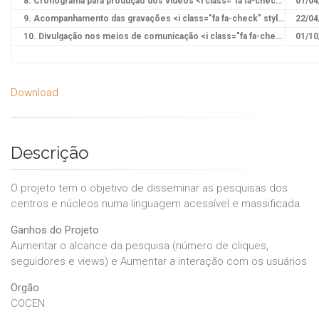
8. Cronograma para produção dos vídeos <i class="fa fa-check" style="color:green"></i>
01/04
9. Acompanhamento das gravações <i class="fa fa-check" style="color:green"></i>
22/04
10. Divulgação nos meios de comunicação <i class="fa fa-check" style="color:green"></i>
01/10
Download
Descrição
O projeto tem o objetivo de disseminar as pesquisas dos
centros e núcleos numa linguagem acessível e massificada.
Ganhos do Projeto
Aumentar o alcance da pesquisa (número de cliques,
seguidores e views) e Aumentar a interação com os usuários
Orgão
COCEN