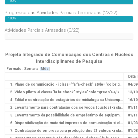
100%
Progresso das Atividades Parciais Terminadas (22/22)
100%
Atividades Parciais Atrasadas (0/22)
0%
Projeto Integrado de Comunicação dos Centros e Núcleos
Interdisciplinares de Pesquisa
Formato:
Semana
Mês
Data I
1. Plano de comunicação <i class="fa fa-check" style="color:green"></i>
04/09
5. Vídeo piloto <i class="fa fa-check" style="color:green"></i>
13/10
4. Edital e contratação de estagiários de midialogia da Unicamp e pós-graduação <i class="fa fa-check" style="color:green"></i>
16/10
2. Levantamento para contratação dos serviços (custos) <i class="fa fa-check" style="color:green"></i>
01/11
3. Levantamento da possibilidade de empréstimo de equipamento <i class="fa fa-check" style="color:green"></i>
01/11
6. Disponibilização do material impresso de comunicação <i class="fa fa-check" style="color:green"></i>
01/03
7. Contratação de empresa para produção dos 21 vídeos <i class="fa fa-check" style="color:green"></i>
01/08