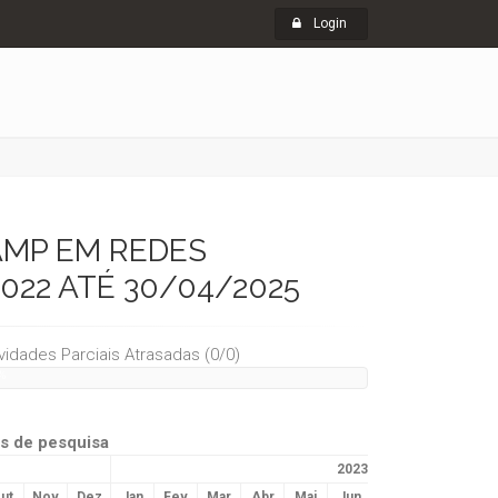
Login
AMP EM REDES
2022 ATÉ 30/04/2025
ividades Parciais Atrasadas (0/0)
%
is de pesquisa
2023
ut
Nov
Dez
Jan
Fev
Mar
Abr
Mai
Jun
Jul
Ago
Set