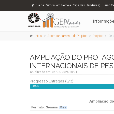
Rua da Reitoria (em frente a Praça das Bandeiras) - Barão G
Informaçõ
Inicial
Acompanhamento de Projetos
Projetos
Det
AMPLIAÇÃO DO PROTAGO
INTERNACIONAIS DE PESQ
Atualizado em: 06/08/2026 20:01
Progresso Entregas (3/3)
100%
Ampliação do 
Formato:
Semana
Mês