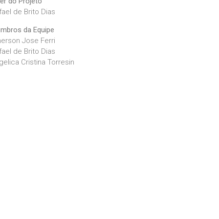
der do Projeto
fael de Brito Dias
mbros da Equipe
erson Jose Ferri
fael de Brito Dias
gelica Cristina Torresin