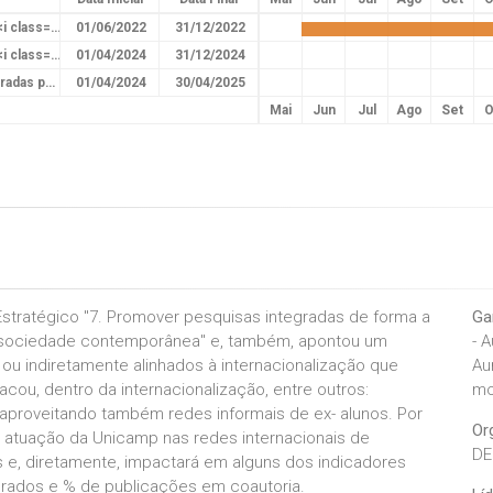
1.1 Desenvolvimento de parcerias estratégicas 2022 <i class="fa fa-check" style="color:green"></i>
01/06/2022
31/12/2022
3.1 Desenvolvimento de parcerias estratégicas 2024 <i class="fa fa-check" style="color:green"></i>
01/04/2024
31/12/2024
3.2 Constituição de redes de pesquisas temáticas lideradas pela Unicamp 2024 / 25 <i class="fa fa-check" style="color:green"></i>
01/04/2024
30/04/2025
Mai
Jun
Jul
Ago
Set
O
Estratégico "7. Promover pesquisas integradas de forma a
Ga
a sociedade contemporânea" e, também, apontou um
- 
 ou indiretamente alinhados à internacionalização que
Au
tacou, dentro da internacionalização, entre outros:
mo
, aproveitando também redes informais de ex- alunos. Por
Or
 atuação da Unicamp nas redes internacionais de
DE
 e, diretamente, impactará em alguns dos indicadores
egrados e % de publicações em coautoria.