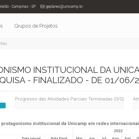
eraldo - Campinas - SP
geplanes@unicamp.br
es
Grupos de Projetos
alhes
NISMO INSTITUCIONAL DA UNIC
UISA - FINALIZADO - DE 01/06/
Progresso das Atividades Parciais Terminadas (0/0)
At
0%
0
protagonismo institucional da Unicamp em redes internaciona
2022
Data Inicial
Data Final
Mai
Jun
Jul
Ago
Set
O