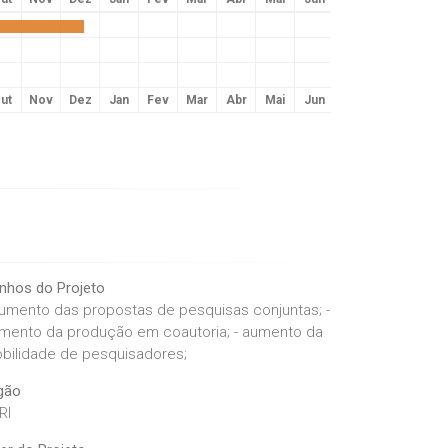
ut
Nov
Dez
Jan
Fev
Mar
Abr
Mai
Jun
Jul
Ago
Set
nhos do Projeto
Aumento das propostas de pesquisas conjuntas; -
mento da produção em coautoria; - aumento da
bilidade de pesquisadores;
gão
RI