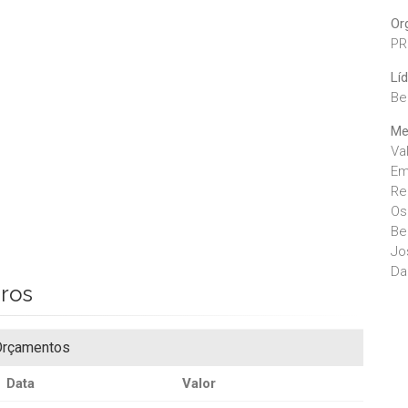
Or
PR
Lí
Be
Me
Va
Em
Re
Os
Be
Jo
Da
iros
rçamentos
Data
Valor