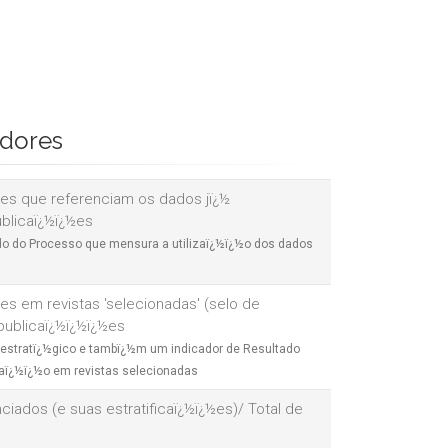
icadores
½es que referenciam os dados jï¿½
ublicaï¿½ï¿½es
do do Processo que mensura a utilizaï¿½ï¿½o dos dados
es em revistas 'selecionadas' (selo de
 publicaï¿½ï¿½ï¿½es
 estratï¿½gico e tambï¿½m um indicador de Resultado
aï¿½ï¿½o em revistas selecionadas
ciados (e suas estratificaï¿½ï¿½es)/ Total de