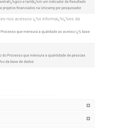
 estratï¿½gico e tambï¿½m um indicador de Resultado
e projetos financiados na Unicamp por pesquisador
½es nos acessos ï¿½s informaï¿½ï¿½es da
o Processo que mensura a qualidade ao acesso ï¿½ base
do do Processo que mensura a quantidade de pessoas
¿½o da base de dados