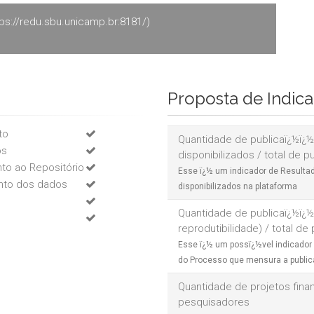
tps://redu.sbu.unicamp.br:8181/)
Proposta de Ind
to
Quantidade de publicaï¿½ï¿
os
disponibilizados / total de p
nto ao Repositório
Esse ï¿½ um indicador de Resulta
ento dos dados
disponibilizados na plataforma
Quantidade de publicaï¿½ï¿½
reprodutibilidade) / total de
Esse ï¿½ um possï¿½vel indicador
do Processo que mensura a public
Quantidade de projetos finan
pesquisadores