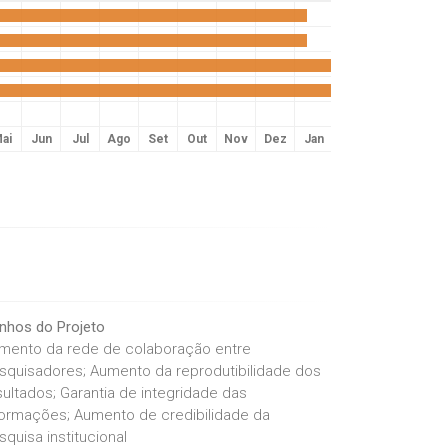
ai
Jun
Jul
Ago
Set
Out
Nov
Dez
Jan
Fev
Mar
Abr
nhos do Projeto
mento da rede de colaboração entre
squisadores; Aumento da reprodutibilidade dos
sultados; Garantia de integridade das
formações; Aumento de credibilidade da
squisa institucional