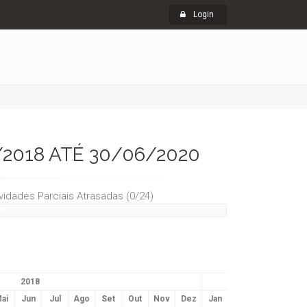
Login
/2018 ATÉ 30/06/2020
ividades Parciais Atrasadas (0/24)
%
2018
ai
Jun
Jul
Ago
Set
Out
Nov
Dez
Jan
Fev
Mar
Abr