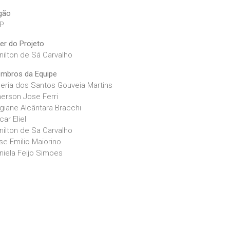
gão
P
der do Projeto
nilton de Sá Carvalho
mbros da Equipe
leria dos Santos Gouveia Martins
erson Jose Ferri
giane Alcântara Bracchi
car Eliel
nilton de Sa Carvalho
se Emilio Maiorino
niela Feijo Simoes