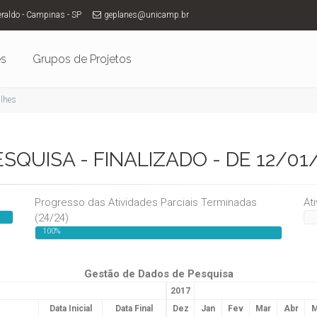
eraldo - Campinas - SP
geplanes@unicamp.br
es
Grupos de Projetos
alhes
SQUISA - FINALIZADO - DE 12/01
Progresso das Atividades Parciais Terminadas
At
0
(24/24)
100%
Gestão de Dados de Pesquisa
2017
Data Inicial
Data Final
Dez
Jan
Fev
Mar
Abr
M