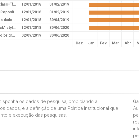
2. Desenvolvimento do Repositório de Metadados <i class="fa fa-check" style="color:green"></i>
12/01/2018
01/02/2019
3. Estabelecimento de interface de consultas junto ao Repositório <i class="fa fa-check" style="color:green"></i>
12/01/2018
01/02/2019
4. Assinatura do mecanismo DOI para rastreamento dos dados <i class="fa fa-check" style="color:green"></i>
12/01/2018
30/04/2019
5. Definição de Política Institucional <i class="fa fa-check" style="color:green"></i>
12/01/2018
30/06/2020
6. plataforma Dataverse <i class="fa fa-check" style="color:green"></i>
02/09/2019
30/06/2020
Dez
Jan
Fev
Mar
Abr
M
disponha os dados de pesquisa, propiciando a
Ga
os dados, e a definição de uma Política Institucional que
Au
ento e execução das pesquisas.
pe
re
in
pe