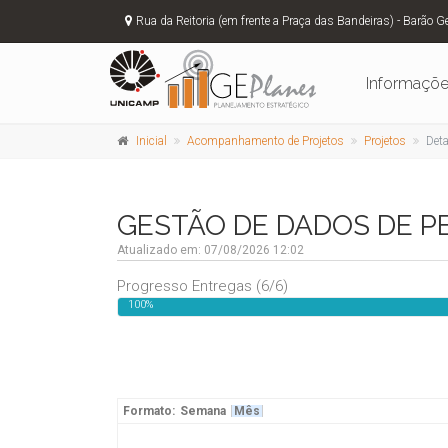
Rua da Reitoria (em frente a Praça das Bandeiras) - Barão G
Informaçõ
Inicial
Acompanhamento de Projetos
Projetos
Det
GESTÃO DE DADOS DE PE
Atualizado em: 07/08/2026 12:02
Progresso Entregas (6/6)
100%
Formato:
Semana
Mês