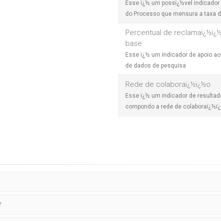
Esse ï¿½ um possï¿½vel indicador
do Processo que mensura a taxa d
Percentual de reclamaï¿½ï¿
base
Esse ï¿½ um indicador de apoio a
de dados de pesquisa
Rede de colaboraï¿½ï¿½o
Esse ï¿½ um indicador de resulta
compondo a rede de colaboraï¿½ï
7